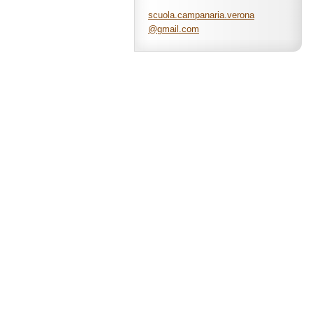
scuola.c
ampanari
a.verona
@gmail.c
om